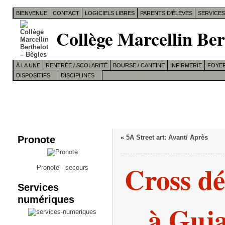
BIENVENUE
CONTACT
LOGICIELS LIBRES
PARENTS D’ÉLÈVES
SERVICE
Collège Marcellin Ber
À LA UNE
RENTRÉE / SCOLARITÉ
BOURSE / CANTINE
INFIRMERIE
FOYER
DISPOSITIFS
DISCIPLINES
Pronote
«
5A Street art: Avant/ Après
Cross d
Pronote - secours
Services
numériques
à Guj