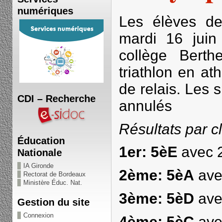
numériques
Les élèves de
mardi 16 jui
collège Berthe
triathlon en at
de relais. Les s
CDI – Recherche
annulés
Résultats par c
Éducation
1er: 5èE
avec 2
Nationale
IA Gironde
2ème: 5èA
ave
Rectorat de Bordeaux
Ministère Éduc. Nat.
3ème: 5èD
ave
Gestion du site
Connexion
4ème: 5èC
ave