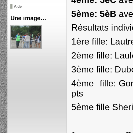
Aide
5ème: 5èB
ave
Une image…
Résultats indivi
1ère fille: Laut
2ème fille: Lau
3ème fille: Dub
4ème fille: Go
pts
5ème fille Sher