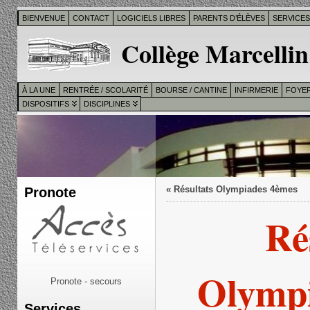
BIENVENUE
CONTACT
LOGICIELS LIBRES
PARENTS D’ÉLÈVES
SERVICE
Collège Marcellin
À LA UNE
RENTRÉE / SCOLARITÉ
BOURSE / CANTINE
INFIRMERIE
FOYER
DISPOSITIFS
DISCIPLINES
Pronote
«
Résultats Olympiades 4èmes
Ré
Olymp
Pronote - secours
Services