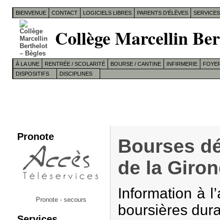
BIENVENUE
CONTACT
LOGICIELS LIBRES
PARENTS D’ÉLÈVES
SERVICE
Collège Marcellin Ber
À LA UNE
RENTRÉE / SCOLARITÉ
BOURSE / CANTINE
INFIRMERIE
FOYER
DISPOSITIFS
DISCIPLINES
Pronote
Bourses d
de la Giro
Information à l
Pronote - secours
boursières dura
Services