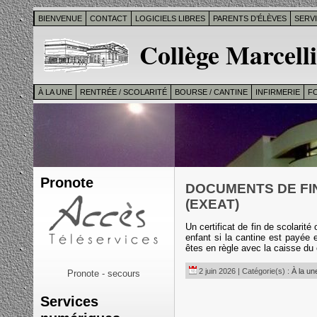
BIENVENUE
CONTACT
LOGICIELS LIBRES
PARENTS D’ÉLÈVES
SERV
Collège Marcelli
À LA UNE
RENTRÉE / SCOLARITÉ
BOURSE / CANTINE
INFIRMERIE
F
Pronote
DOCUMENTS DE FIN
(EXEAT)
Un certificat de fin de scolarité
enfant si la cantine est payée 
êtes en règle avec la caisse du
2 juin 2026 | Catégorie(s) :
À la un
Pronote - secours
Services