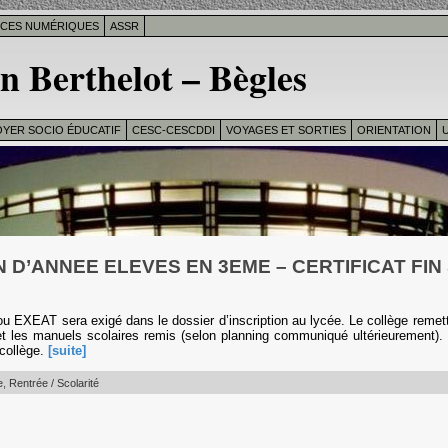
ICES NUMÉRIQUES
ASSR
n Berthelot – Bègles
OYER SOCIO ÉDUCATIF
CESC-CESCDDI
VOYAGES ET SORTIES
ORIENTATION
U
 D’ANNEE ELEVES EN 3EME – CERTIFICAT FIN
 ou EXEAT sera exigé dans le dossier d’inscription au lycée. Le collège remettr
et les manuels scolaires remis (selon planning communiqué ultérieurement). 
 collège.
[suite]
e
,
Rentrée / Scolarité