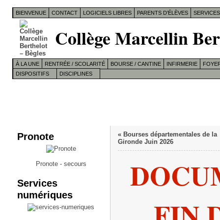
BIENVENUE
CONTACT
LOGICIELS LIBRES
PARENTS D’ÉLÈVES
SERVICE
Collège Marcellin Ber
À LA UNE
RENTRÉE / SCOLARITÉ
BOURSE / CANTINE
INFIRMERIE
FOYER
DISPOSITIFS
DISCIPLINES
Pronote
«
Bourses départementales de la
Gironde Juin 2026
DOCU
Pronote - secours
Services
numériques
FIN 