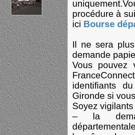
uniquement.
procédure à su
ici
Bourse dép
Il ne sera plu
demande papier
Vous pouvez 
FranceConn
identifiants 
Gironde si vous
Soyez vigilants 
– la dema
départementale