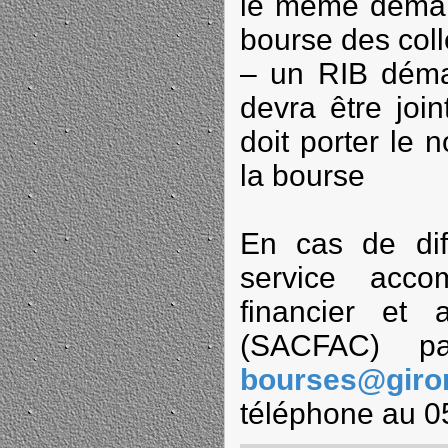
le même deman
bourse des col
– un RIB démat
devra être joi
doit porter le
la bourse
En cas de diff
service acco
financier et 
(SACFAC) 
bourses@giron
téléphone au 0