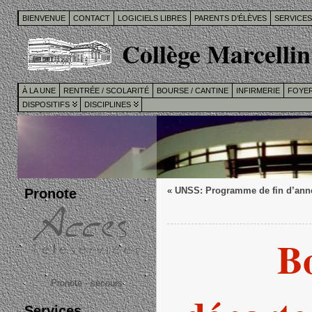
BIENVENUE
CONTACT
LOGICIELS LIBRES
PARENTS D’ÉLÈVES
SERVICE
Collège Marcellin
À LA UNE
RENTRÉE / SCOLARITÉ
BOURSE / CANTINE
INFIRMERIE
FOYER
DISPOSITIFS
DISCIPLINES
Pronote
«
UNSS: Programme de fin d’ann
B
Pronote - secours
Services