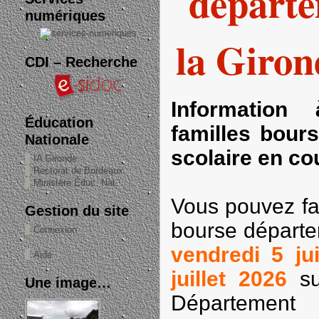
départe
numériques
la Giron
CDI – Recherche
Information 
Éducation
familles bours
Nationale
scolaire en co
IA Gironde
Rectorat de Bordeaux
Ministère Éduc. Nat.
Vous pouvez fa
Gestion du site
bourse départe
Connexion
vendredi 5 ju
Aide
juillet 2026
s
Une image…
Départ