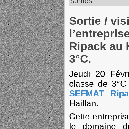
sorties
Sortie / vis
l’entrepri
Ripack au H
3°C.
Jeudi 20 Févri
classe de 3°C o
SEFMAT Ripa
Haillan.
Cette entrepris
le domaine d