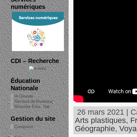
numériques
CDI – Recherche
Éducation
Nationale
IA Gironde
Rectorat de Bordeaux
Ministère Éduc. Nat.
26 mars 2021 | Ca
Gestion du site
Arts plastiques
,
F
Géographie
,
Voyag
Connexion