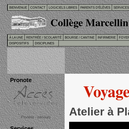
BIENVENUE
CONTACT
LOGICIELS LIBRES
PARENTS D’ÉLÈVES
SERVICE
Collège Marcellin
À LA UNE
RENTRÉE / SCOLARITÉ
BOURSE / CANTINE
INFIRMERIE
FOYER
DISPOSITIFS
DISCIPLINES
Pronote
Voyages
Atelier à P
Pronote - secours
Services