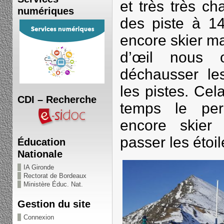
et très très c
numériques
des piste à 
encore skier ma
d’œil nous o
déchausser les
les pistes. Cel
CDI – Recherche
temps le per
encore skier
passer les étoil
Éducation
Nationale
IA Gironde
Rectorat de Bordeaux
Ministère Éduc. Nat.
Gestion du site
Connexion