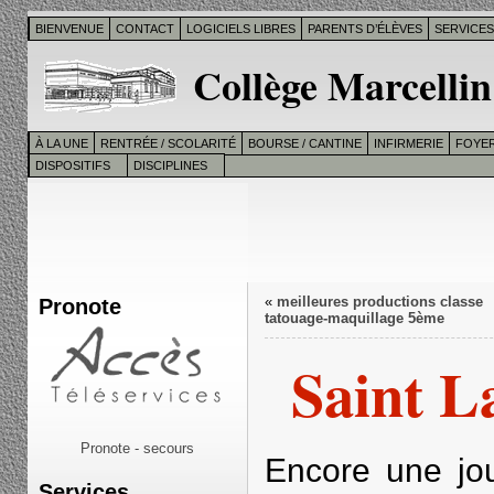
BIENVENUE
CONTACT
LOGICIELS LIBRES
PARENTS D’ÉLÈVES
SERVICE
Collège Marcellin
À LA UNE
RENTRÉE / SCOLARITÉ
BOURSE / CANTINE
INFIRMERIE
FOYER
DISPOSITIFS
DISCIPLINES
Pronote
«
meilleures productions classe
tatouage-maquillage 5ème
Saint L
Pronote - secours
Encore une jou
Services