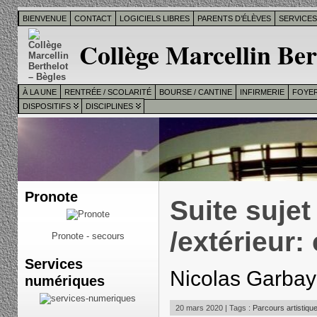
BIENVENUE
CONTACT
LOGICIELS LIBRES
PARENTS D’ÉLÈVES
SERVICE
Collège Marcellin Ber
À LA UNE
RENTRÉE / SCOLARITÉ
BOURSE / CANTINE
INFIRMERIE
FOYER
DISPOSITIFS
DISCIPLINES
Pronote
Suite sujet
/extérieur:
Pronote - secours
Services
Nicolas Garba
numériques
20 mars 2020 | Tags :
Parcours artistique