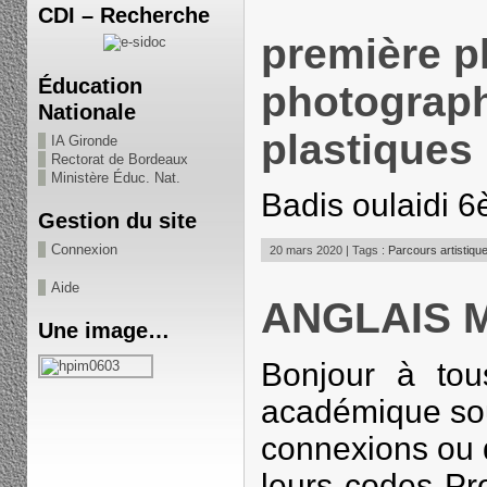
CDI – Recherche
première p
Éducation
photograph
Nationale
plastiques
IA Gironde
Rectorat de Bordeaux
Ministère Éduc. Nat.
Badis oulaidi 
Gestion du site
Connexion
20 mars 2020 | Tags :
Parcours artistique
Aide
ANGLAIS 
Une image…
Bonjour à tou
académique sou
connexions ou 
leurs codes Pr