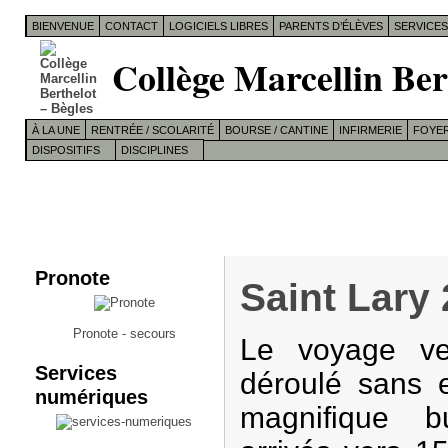
BIENVENUE
CONTACT
LOGICIELS LIBRES
PARENTS D’ÉLÈVES
SERVICE
Collège Marcellin Ber
À LA UNE
RENTRÉE / SCOLARITÉ
BOURSE / CANTINE
INFIRMERIE
FOYER
DISPOSITIFS
DISCIPLINES
Pronote
Saint Lary 
Pronote - secours
Le voyage ve
Services
déroulé sans 
numériques
magnifique 