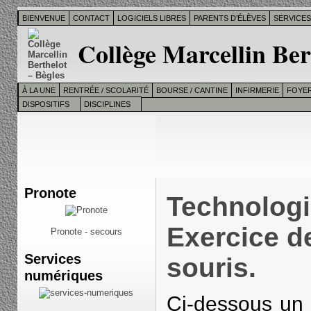
BIENVENUE
CONTACT
LOGICIELS LIBRES
PARENTS D’ÉLÈVES
SERVICE
Collège Marcellin Ber
À LA UNE
RENTRÉE / SCOLARITÉ
BOURSE / CANTINE
INFIRMERIE
FOYER
DISPOSITIFS
DISCIPLINES
Pronote
Technologi
Exercice d
Pronote - secours
Services
souris.
numériques
Ci-dessous un t