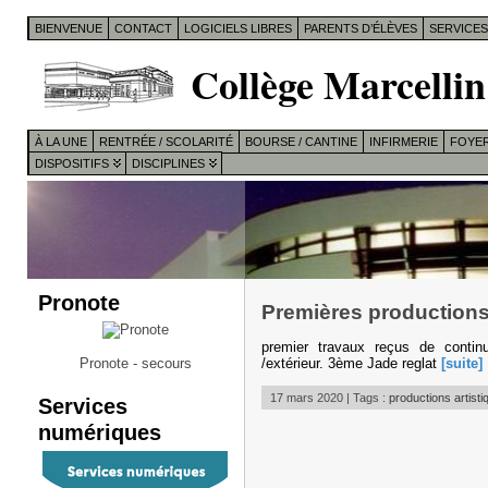
BIENVENUE
CONTACT
LOGICIELS LIBRES
PARENTS D’ÉLÈVES
SERVICE
Collège Marcellin
À LA UNE
RENTRÉE / SCOLARITÉ
BOURSE / CANTINE
INFIRMERIE
FOYER
DISPOSITIFS
DISCIPLINES
Pronote
Premières productions
premier travaux reçus de continu
/extérieur. 3ème Jade reglat
[suite]
Pronote - secours
17 mars 2020 | Tags :
productions artisti
Services
numériques