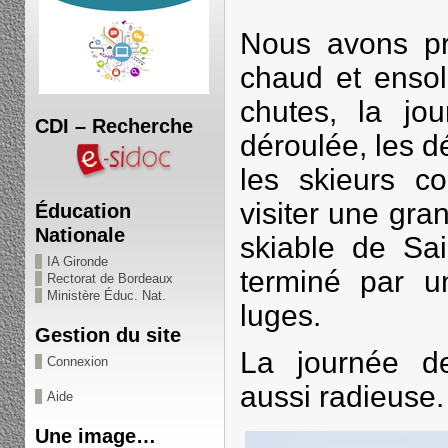
Nous avons pr
chaud et ensol
chutes, la jou
CDI – Recherche
déroulée, les d
les skieurs co
visiter une gr
Éducation
Nationale
skiable de Sa
IA Gironde
terminé par u
Rectorat de Bordeaux
Ministère Éduc. Nat.
luges.
Gestion du site
La journée d
Connexion
aussi radieuse.
Aide
Une image…