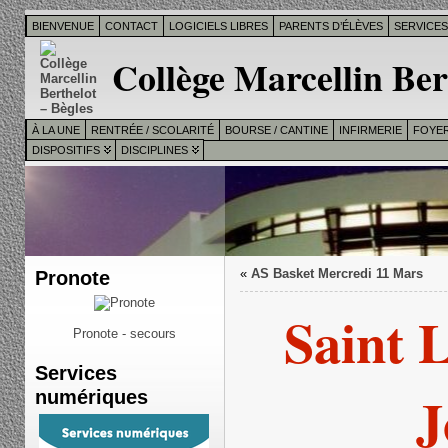
BIENVENUE
CONTACT
LOGICIELS LIBRES
PARENTS D’ÉLÈVES
SERVICE
Collège Marcellin Ber
À LA UNE
RENTRÉE / SCOLARITÉ
BOURSE / CANTINE
INFIRMERIE
FOYER
DISPOSITIFS
DISCIPLINES
Pronote
«
AS Basket Mercredi 11 Mars
Saint 
Pronote - secours
Services
J
numériques