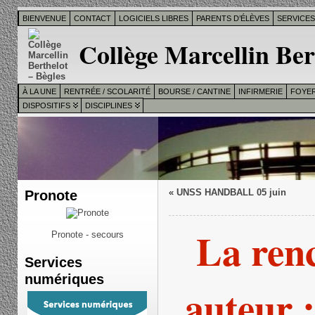
BIENVENUE
CONTACT
LOGICIELS LIBRES
PARENTS D’ÉLÈVES
SERVICE
Collège Marcellin Ber
À LA UNE
RENTRÉE / SCOLARITÉ
BOURSE / CANTINE
INFIRMERIE
FOYER
DISPOSITIFS
DISCIPLINES
Pronote
«
UNSS HANDBALL 05 juin
La ren
Pronote - secours
Services
numériques
auteur 