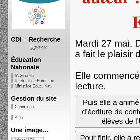
CDI – Recherche
Mardi 27 mai,
a fait le plaisi
Éducation
Nationale
Elle commencé 
IA Gironde
Rectorat de Bordeaux
lecture.
Ministère Éduc. Nat.
Gestion du site
Puis elle a animé 
Connexion
d’écriture de cont
Aide
élèves de l’
Une image…
Pour finir, elle a r