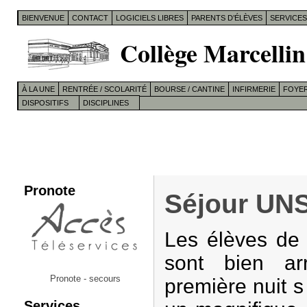
BIENVENUE
CONTACT
LOGICIELS LIBRES
PARENTS D’ÉLÈVES
SERVICE
Collège Marcellin
À LA UNE
RENTRÉE / SCOLARITÉ
BOURSE / CANTINE
INFIRMERIE
FOYER
DISPOSITIFS
DISCIPLINES
Pronote
Séjour UNS
Les élèves de 
sont bien ar
Pronote - secours
première nuit 
Services