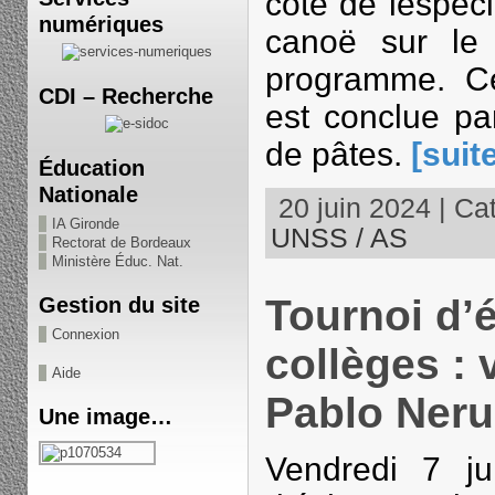
côté de lespecie
numériques
canoë sur le 
programme. C
CDI – Recherche
est conclue pa
de pâtes.
[suit
Éducation
Nationale
20 juin 2024 | Cat
IA Gironde
UNSS / AS
Rectorat de Bordeaux
Ministère Éduc. Nat.
Tournoi d’é
Gestion du site
Connexion
collèges : 
Aide
Pablo Ner
Une image…
Vendredi 7 ju