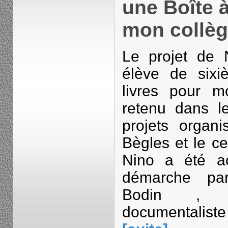
une Boîte à
mon collè
Le projet de 
élève de six
livres pour 
retenu dans l
projets organ
Bègles et le ce
Nino a été a
démarche pa
Bodin , n
documentalist