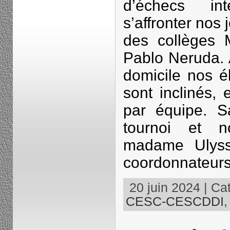
d’échecs in
s’affronter nos
des collèges M
Pablo Neruda. A
domicile nos é
sont inclinés, 
par équipe. S
tournoi et n
madame Ulysse
coordonnateur
20 juin 2024 | Cat
CESC-CESCDDI