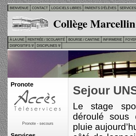
BIENVENUE
CONTACT
LOGICIELS LIBRES
PARENTS D’ÉLÈVES
SERVICE
Collège Marcellin
À LA UNE
RENTRÉE / SCOLARITÉ
BOURSE / CANTINE
INFIRMERIE
FOYER
DISPOSITIFS
DISCIPLINES
Pronote
Sejour UN
Le stage spor
déroulé sous 
Pronote - secours
pluie aujourd’h
Services