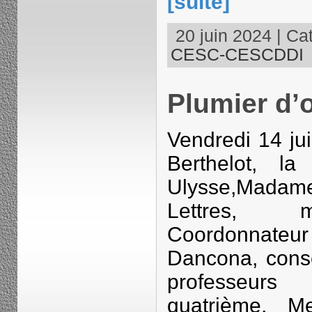
[suite]
20 juin 2024 | Cat
CESC-CESCDDI
Plumier d’
Vendredi 14 jui
Berthelot, l
Ulysse,Madam
Lettres, m
Coordonnateur
Dancona, conse
professeur
quatrième, M