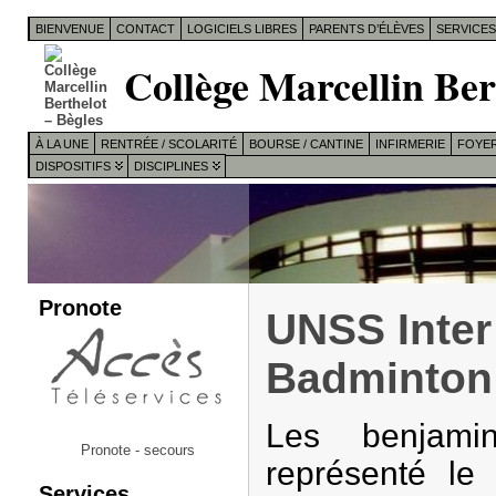
BIENVENUE
CONTACT
LOGICIELS LIBRES
PARENTS D’ÉLÈVES
SERVICE
Collège Marcellin Ber
À LA UNE
RENTRÉE / SCOLARITÉ
BOURSE / CANTINE
INFIRMERIE
FOYER
DISPOSITIFS
DISCIPLINES
Pronote
UNSS Inter 
Badminton
Les benjamin
Pronote - secours
représenté le 
Services