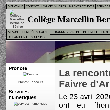
BIENVENUE
CONTACT
LOGICIELS LIBRES
PARENTS D’ÉLÈVES
SERVICE
Collège Marcellin Ber
À LA UNE
RENTRÉE / SCOLARITÉ
BOURSE / CANTINE
INFIRMERIE
FOYER
DISPOSITIFS
DISCIPLINES
Pronote
La rencont
Faivre d’Ar
Pronote - secours
Services
Le 23 avril 202
numériques
ont eu l’hon