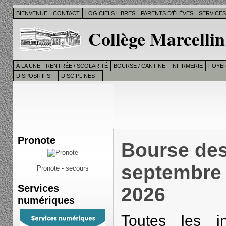
BIENVENUE
CONTACT
LOGICIELS LIBRES
PARENTS D’ÉLÈVES
SERVICE
Collège Marcellin
À LA UNE
RENTRÉE / SCOLARITÉ
BOURSE / CANTINE
INFIRMERIE
FOYER
DISPOSITIFS
DISCIPLINES
Pronote
Bourse des
septembre 
Pronote - secours
Services
2026
numériques
Toutes les i