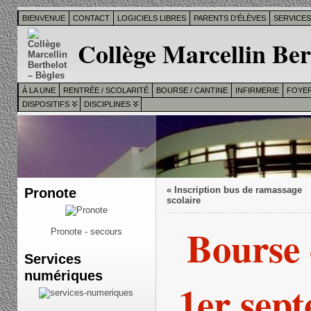
BIENVENUE
CONTACT
LOGICIELS LIBRES
PARENTS D’ÉLÈVES
SERVICE
Collège Marcellin Ber
À LA UNE
RENTRÉE / SCOLARITÉ
BOURSE / CANTINE
INFIRMERIE
FOYER
DISPOSITIFS
DISCIPLINES
Pronote
«
Inscription bus de ramassage
scolaire
Bourse 
Pronote - secours
Services
numériques
1er sep