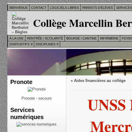
BIENVENUE
CONTACT
LOGICIELS LIBRES
PARENTS D’ÉLÈVES
SERVICE
Collège Marcellin Ber
À LA UNE
RENTRÉE / SCOLARITÉ
BOURSE / CANTINE
INFIRMERIE
FOYER
DISPOSITIFS
DISCIPLINES
Pronote
«
Aides financières au collège
UNSS 
Pronote - secours
Services
numériques
Mercr