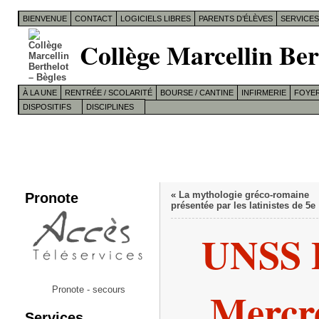
BIENVENUE
CONTACT
LOGICIELS LIBRES
PARENTS D’ÉLÈVES
SERVICE
Collège Marcellin Ber
À LA UNE
RENTRÉE / SCOLARITÉ
BOURSE / CANTINE
INFIRMERIE
FOYER
DISPOSITIFS
DISCIPLINES
Pronote
«
La mythologie gréco-romaine
présentée par les latinistes de 5e
UNSS 
Mercr
Pronote - secours
Services