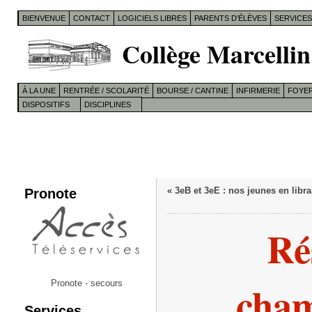
BIENVENUE
CONTACT
LOGICIELS LIBRES
PARENTS D’ÉLÈVES
SERVICE
Collège Marcellin
À LA UNE
RENTRÉE / SCOLARITÉ
BOURSE / CANTINE
INFIRMERIE
FOYER
DISPOSITIFS
DISCIPLINES
Pronote
«
3eB et 3eE : nos jeunes en librai
Ré
cha
Pronote - secours
Services