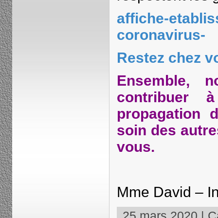
affiche-etabli
coronavirus-
Restez chez v
Ensemble, n
contribuer à
propagation 
soin des autre
vous.
Mme David – Inf
25 mars 2020 | Ca