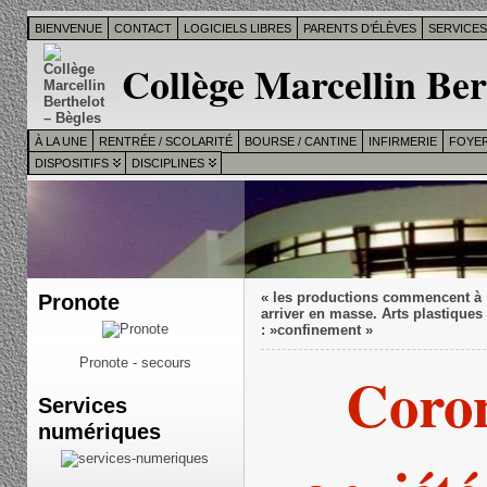
BIENVENUE
CONTACT
LOGICIELS LIBRES
PARENTS D’ÉLÈVES
SERVICE
Collège Marcellin Ber
À LA UNE
RENTRÉE / SCOLARITÉ
BOURSE / CANTINE
INFIRMERIE
FOYER
DISPOSITIFS
DISCIPLINES
Pronote
«
les productions commencent à
arriver en masse. Arts plastiques
: »confinement »
Pronote - secours
Coron
Services
numériques