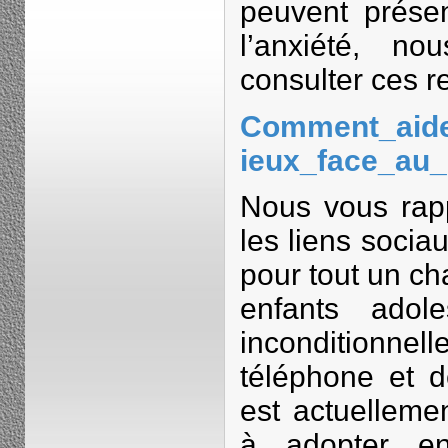
peuvent présen
l’anxiété, n
consulter ces 
Comment_aide
ieux_face_au_
Nous vous rap
les liens socia
pour tout un ch
enfants adole
inconditionnel
téléphone et d
est actuellemen
à adopter en