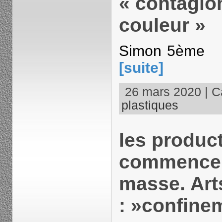
« contagion
couleur »
Simon 5èm
[suite]
26 mars 2020 | Ca
plastiques
les produc
commencent
masse. Art
: »confine