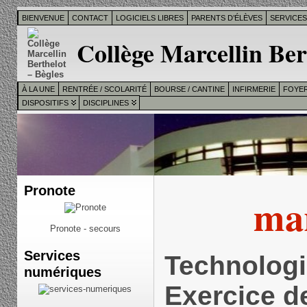
BIENVENUE
CONTACT
LOGICIELS LIBRES
PARENTS D’ÉLÈVES
SERVICE
Collège Marcellin Ber
À LA UNE
RENTRÉE / SCOLARITÉ
BOURSE / CANTINE
INFIRMERIE
FOYER
DISPOSITIFS
DISCIPLINES
Pronote
ma
Pronote - secours
Services
Technologi
numériques
Exercice d