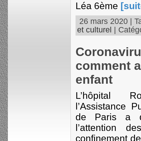
Léa 6ème
[suit
26 mars 2020 | T
et culturel
| Catégo
Coronavirus
comment ai
enfant
L’hôpital 
l’Assistance P
de Paris a d
l’attention d
confinement de