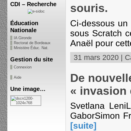
CDI – Recherche
souris.
Ci-dessous un t
Éducation
Nationale
sous Scratch c
IA Gironde
Anaël pour cett
Rectorat de Bordeaux
Ministère Éduc. Nat.
31 mars 2020 | Ca
Gestion du site
Connexion
De nouvell
Aide
« invasion 
Une image…
Svetlana Leni
GaborSimon Fr
[suite]