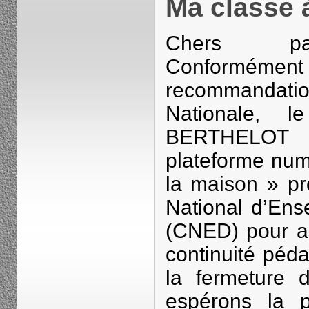
Ma classe 
Chers par
Confor
recommandati
Nationale, l
BERTHELOT s
plateforme num
la maison » pr
National d’Ens
(CNED) pour as
continuité péd
la fermeture 
espérons la p