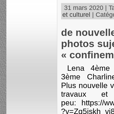
31 mars 2020 | T
et culturel
| Catégo
de nouvell
photos suj
« confinem
Lena 4ème S
3ème Charlin
Plus nouvelle 
travaux e
peu: https://w
?v=Zq5iskh_v