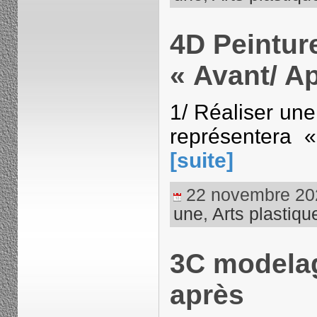
4D Peinture
« Avant/ A
1/ Réaliser une
représentera «
[suite]
22 novembre 2023
une
,
Arts plastiqu
3C modelag
après