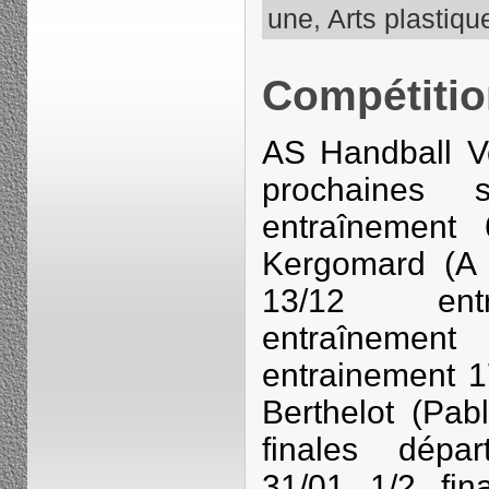
une
,
Arts plastiqu
Compétitio
AS Handball Vo
prochaines 
entraînemen
Kergomard (A 
13/12 ent
entraîneme
entrainement 
Berthelot (Pab
finales dépa
31/01 1/2 fin