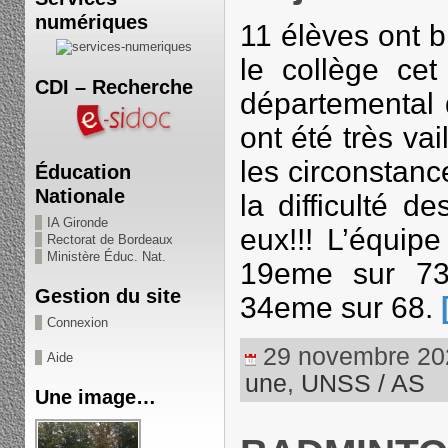
numériques
11 élèves ont 
le collège cet
CDI – Recherche
départemental 
ont été très va
les circonstan
Éducation
Nationale
la difficulté 
IA Gironde
eux!!! L’équip
Rectorat de Bordeaux
Ministère Éduc. Nat.
19eme sur 73
Gestion du site
34eme sur 68.
Connexion
29 novembre 2023
Aide
une
,
UNSS / AS
Une image…