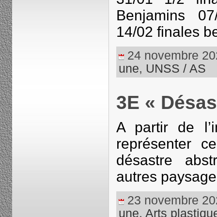
Benjamins 07
14/02 finales 
24 novembre 2023
une
,
UNSS / AS
3E « Désast
A partir de l
représenter ce
désastre abst
autres paysag
23 novembre 2023
une
,
Arts plastiqu