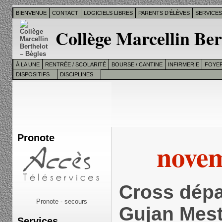
BIENVENUE
CONTACT
LOGICIELS LIBRES
PARENTS D’ÉLÈVES
SERVICE
Collège Marcellin Ber
À LA UNE
RENTRÉE / SCOLARITÉ
BOURSE / CANTINE
INFIRMERIE
FOYER
DISPOSITIFS
DISCIPLINES
Pronote
nove
Cross dépa
Pronote - secours
Gujan Mest
Services