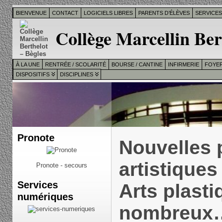
BIENVENUE
CONTACT
LOGICIELS LIBRES
PARENTS D’ÉLÈVES
SERVICE
Collège Marcellin Ber
À LA UNE
RENTRÉE / SCOLARITÉ
BOURSE / CANTINE
INFIRMERIE
FOYER
DISPOSITIFS
DISCIPLINES
Pronote
Nouvelles 
artistiques
Pronote - secours
Services
Arts plasti
numériques
nombreux…