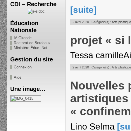
CDI – Recherche
[suite]
Éducation
2 avril 2020 | Catégorie(s) :
Arts plastiqu
Nationale
projet « si
IA Gironde
Rectorat de Bordeaux
Ministère Éduc. Nat.
Tessa camille
Gestion du site
Connexion
2 avril 2020 | Catégorie(s) :
Arts plastiqu
Aide
Nouvelles 
Une image…
artistiques
« confinem
Lino Selma
[su