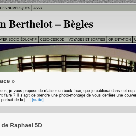
ICES NUMÉRIQUES
ASSR
n Berthelot – Bègles
OYER SOCIO ÉDUCATIF
CESC-CESCDDI
VOYAGES ET SORTIES
ORIENTATION
U
face »
es, je vous propose de réaliser un book face, que je publierai dans cet espa
 faire ? Il s’agit de prendre une photo-montage de vous derrière une couver
 portrait de la […]
[suite]
s de Raphael 5D