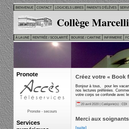
BIENVENUE
CONTACT
LOGICIELS LIBRES
PARENTS D’ÉLÈVES
SERV
Collège Marcelli
À LA UNE
RENTRÉE / SCOLARITÉ
BOURSE / CANTINE
INFIRMERIE
F
Pronote
Créez votre « Book 
Bonjour à tous, pour les vacanc
nos lectures préférées. Comment
votre corps se confonde avec le
20 avril 2020 | Catégorie(s) :
CDI
Pronote - secours
Merci aux soignant
Services
[suite]