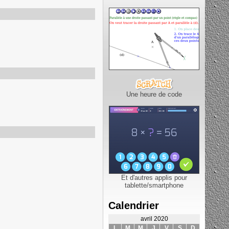
Une heure de code
Et d'autres applis pour
tablette/smartphone
Calendrier
avril 2020
L
M
M
J
V
S
D