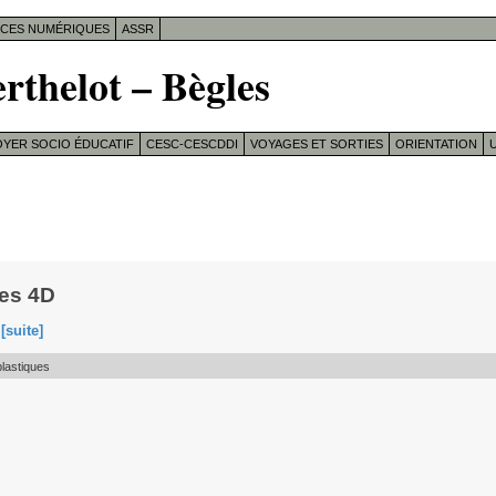
ICES NUMÉRIQUES
ASSR
rthelot – Bègles
OYER SOCIO ÉDUCATIF
CESC-CESCDDI
VOYAGES ET SORTIES
ORIENTATION
U
ues 4D
é
[suite]
plastiques