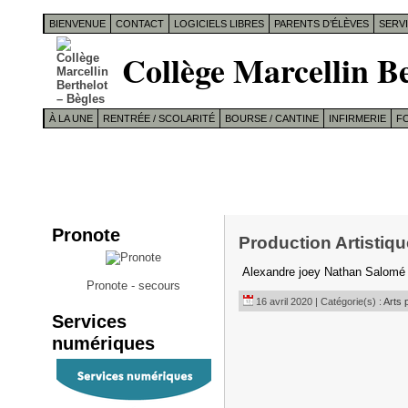
BIENVENUE
CONTACT
LOGICIELS LIBRES
PARENTS D’ÉLÈVES
SERV
Collège Marcellin Be
À LA UNE
RENTRÉE / SCOLARITÉ
BOURSE / CANTINE
INFIRMERIE
F
Pronote
Production Artistiq
Alexandre joey Nathan Salom
Pronote - secours
16 avril 2020 | Catégorie(s) :
Arts 
Services
numériques