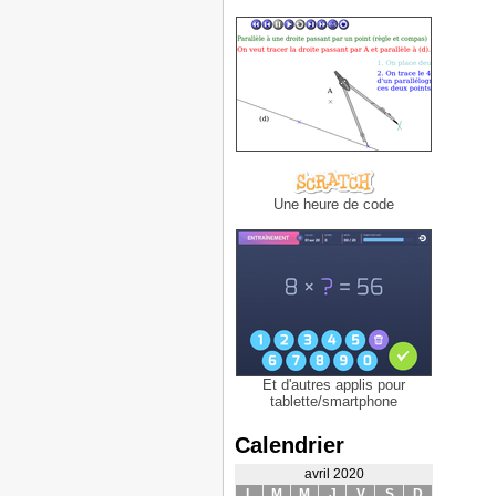
Une heure de code
Et d'autres applis pour
tablette/smartphone
Calendrier
avril 2020
L
M
M
J
V
S
D