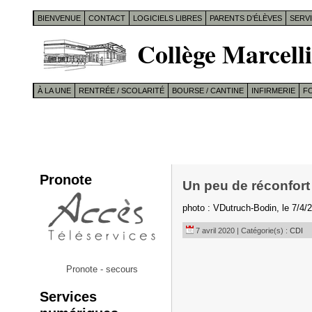
BIENVENUE
CONTACT
LOGICIELS LIBRES
PARENTS D’ÉLÈVES
SERV
Collège Marcelli
À LA UNE
RENTRÉE / SCOLARITÉ
BOURSE / CANTINE
INFIRMERIE
F
Pronote
Un peu de réconfort
photo : VDutruch-Bodin, le 7/4
7 avril 2020 | Catégorie(s) :
CDI
Pronote - secours
Services