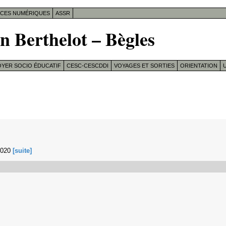
ICES NUMÉRIQUES
ASSR
n Berthelot – Bègles
OYER SOCIO ÉDUCATIF
CESC-CESCDDI
VOYAGES ET SORTIES
ORIENTATION
U
/2020
[suite]