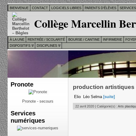
BIENVENUE
CONTACT
LOGICIELS LIBRES
PARENTS D’ÉLÈVES
SERVICE
Collège Marcellin Ber
À LA UNE
RENTRÉE / SCOLARITÉ
BOURSE / CANTINE
INFIRMERIE
FOYER
DISPOSITIFS
DISCIPLINES
Pronote
production artistiques
Elio Léo Selma
[suite]
Pronote - secours
22 avril 2020 | Catégorie(s) :
Arts plastiq
Services
numériques