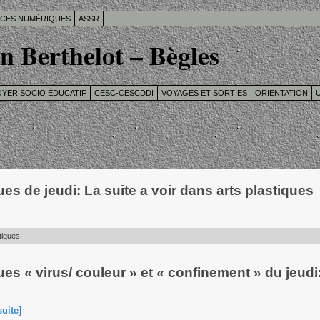
ICES NUMÉRIQUES
ASSR
n Berthelot – Bègles
OYER SOCIO ÉDUCATIF
CESC-CESCDDI
VOYAGES ET SORTIES
ORIENTATION
U
es de jeudi: La suite a voir dans arts plastiques
tiques
es « virus/ couleur » et « confinement » du jeud
suite]