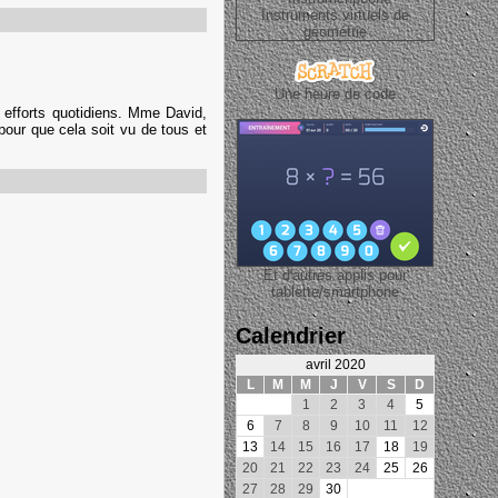
Une heure de code
 efforts quotidiens. Mme David,
t pour que cela soit vu de tous et
Et d'autres applis pour
tablette/smartphone
Calendrier
avril 2020
L
M
M
J
V
S
D
1
2
3
4
5
6
7
8
9
10
11
12
13
14
15
16
17
18
19
20
21
22
23
24
25
26
27
28
29
30