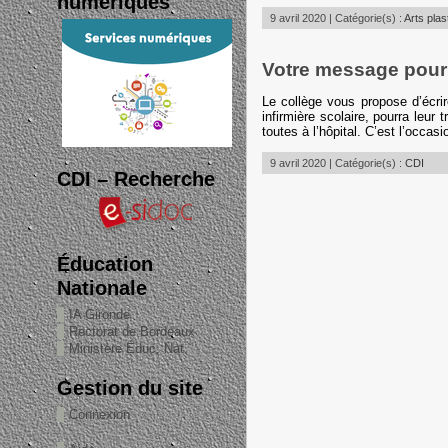
numériques
9 avril 2020 | Catégorie(s) :
Arts plas
Votre message pour
Le collège vous propose d’écri
infirmière scolaire, pourra leur 
toutes à l’hôpital. C’est l’occas
9 avril 2020 | Catégorie(s) :
CDI
CDI – Recherche
Éducation
Nationale
IA Gironde
Rectorat de Bordeaux
Ministère Éduc. Nat.
Gestion du site
Connexion