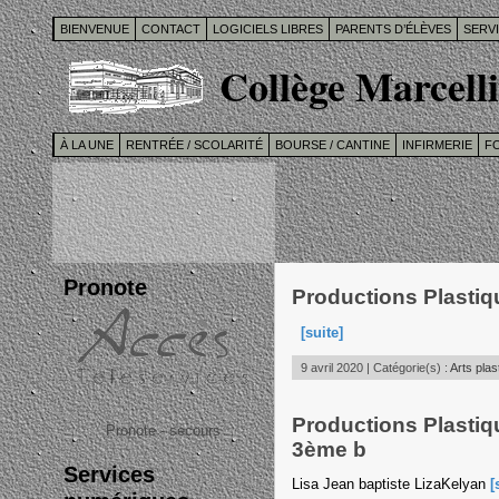
BIENVENUE
CONTACT
LOGICIELS LIBRES
PARENTS D’ÉLÈVES
SERV
Collège Marcelli
À LA UNE
RENTRÉE / SCOLARITÉ
BOURSE / CANTINE
INFIRMERIE
F
Pronote
Productions Plastiqu
[suite]
9 avril 2020 | Catégorie(s) :
Arts plas
Productions Plastiqu
Pronote - secours
3ème b
Services
Lisa Jean baptiste LizaKelyan
[