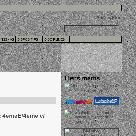
Articles RSS
NSS / AS
DISPOSITIFS
DISCIPLINES
Liens maths
i: 4èmeE/4ème c/